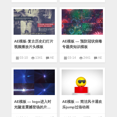
模板-电影游戏视频宣传片头模
模板-日本战国武士道水墨风格
板
已关闭评论
AE模板
,
片头
已关闭评论
AE模板
,
Videohive模板专区
,
宣传
,
模板
Videohive模板专区
,
中国风
,
模
合辑
板合辑
AE模板-复古历史幻灯片
AE模板 — 预防冠状病毒
视频播放片头模板
专题类知识模板
03-10
1341
AE
03-14
2441
AE
模板-复古历史幻灯片视频播放
模板 — 预防冠状病毒专题类知
片头模板
已关闭评论
AE
识模板
已关闭评论
AE模
模板
,
Videohive模板专区
,
模板
板
,
Videohive模板专区
,
健康
,
合辑
宣传
,
模板合辑
,
知识
AE模板 — logo进入时
AE模板 — 简洁风卡通欢
光隧道震撼登场的片头
乐jump过场动画
特效