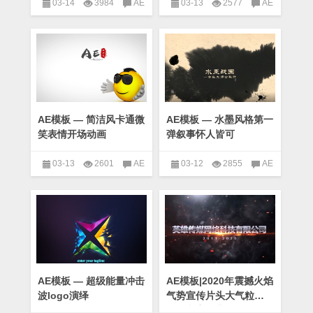
03-14
3984
AE
03-13
2577
AE
模板 — logo进入时光隧道震撼
模板 — 简洁风卡通欢乐jump
登场的片头特效
已关闭评论
过场动画
已关闭评论
AE
AE模板
,
logo
,
Videohive模
板专区
,
模板合辑
,
科技
模板
,
logo
,
Videohive模板专
区
,
卡通
,
模板合辑
AE模板 — 简洁风卡通微
AE模板 — 水墨风格第一
笑表情开场动画
弹叙事怀人皆可
03-13
2601
AE
03-12
2855
AE
模板 — 简洁风卡通微笑表情开
模板 — 水墨风格第一弹叙事怀
场动画
已关闭评论
AE模
人皆可
已关闭评论
AE模
板
,
logo
,
Videohive模板专区
,
板
,
Videohive模板专区
,
中国
卡通
,
模板合辑
风
,
模板合辑
,
美学
AE模板 — 超级能量冲击
AE模板|2020年震撼火焰
波logo演绎
气势宣传片头大气粒子
金属文字企业年会开场