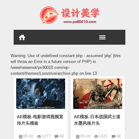
Warning
: Use of undefined constant php - assumed 'php' (this
will throw an Error in a future version of PHP) in
/www/wwwroot/ps90010.com/wp-
content/themes/Loostrive/archive.php
on line
13
AE模板-电影游戏视频宣
AE模板-日本战国武士道
传片头模板
水墨风格片头
03-10
1277
AE
03-10
1321
AE