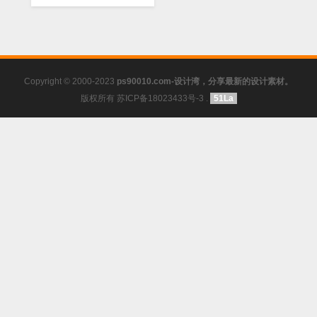
板-简洁时尚的相框照片展示黑
白电影相册动感写真集
已关闭
评论
AE模板
,
婚礼
,
现代
,
相册
Copyright © 2000-2023
ps90010.com-设计湾，分享最新的设计素材。
版权所有 苏ICP备18023433号-3
.
51La