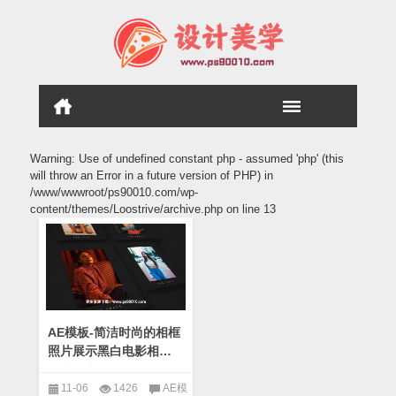
Warning
: Use of undefined constant php - assumed 'php' (this
will throw an Error in a future version of PHP) in
/www/wwwroot/ps90010.com/wp-
content/themes/Loostrive/archive.php
on line
13
AE模板-简洁时尚的相框
照片展示黑白电影相册
动感写真集
11-06
1426
AE模